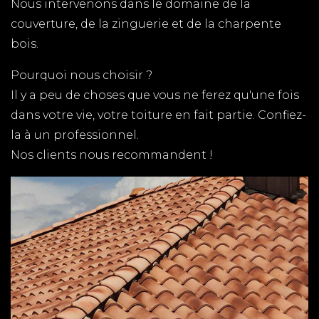
ZINGUERIE SAUJON
Nous intervenons dans le domaine de la
couverture, de la zinguerie et de la charpente
TPG RENOVATION intervient sur l'ensemble du
bois.
département de la Charente-Maritime (17) pour
tous vos travaux de zinguerie. Gouttières,
Pourquoi nous choisir ?
chéneaux, dalles, toitures en zinc, notre équipe de
Il y a peu de choses que vous ne ferez qu'une fois
couvreurs zingueurs expérimentés, met ses
dans votre vie, votre toiture en fait partie. Confiez-
compétences à votre service.
la à un professionnel.
Nos clients nous recommandent !