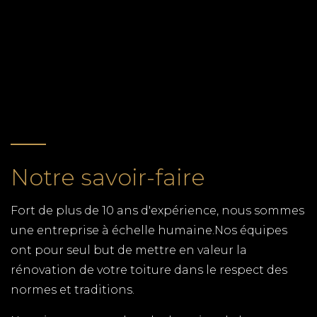
tous vos travaux de zinguerie. Gouttières,
chéneaux, dalles, toitures en zinc, notre équipe de
RETOUR
couvreurs zingueurs expérimentés, met ses
compétences à votre service.
RENOVATION LA ROCHELLE
TPG RENOVATION intervient sur l'ensemble du
département de la Charente-Maritime (17) pour
Notre savoir-faire
tous vos travaux de rénovation.
CUISINISTE ROYAN
Fort de plus de 10 ans d'expérience, nous sommes
TPG RENOVATION est spécialiste de la cuisine en
une entreprise à échelle humaine.Nos équipes
Charente-Maritime. Une gamme complète de
ont pour seul but de mettre en valeur la
cuisine et des menuisiers qualifiés pour tous les
rénovation de votre toiture dans le respect des
budgets.
normes et traditions.