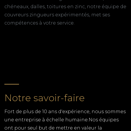
à Royan en Charente-Maritime (17). Nous
chéneaux, dalles, toitures en zinc, notre équipe de
intervenons rapidement sur l'ensemble du
couvreurs zingueurs expérimentés, met ses
département pour tous vos travaux de couverture.
compétences à votre service.
Déplacement en moins de 48h, devis gratuit !
RETOUR
COUVREUR A ST PALAIS SUR
MER
Vous cherchez un couvreur à St Palais sur Mer,
TPG RENOVATION est là pour vous conseiller et
réaliser vos travaux de couverture. 06 01 26 18 62.
Devis gratuit et intervention rapide
Notre savoir-faire
RENOVATION ROYAN
TPG RENOVATION intervient sur l'ensemble du
Fort de plus de 10 ans d'expérience, nous sommes
département de la Charente-Maritime (17) pour
une entreprise à échelle humaine.Nos équipes
tous vos travaux de rénovation.
ont pour seul but de mettre en valeur la