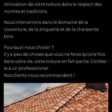
rénovation de votre toiture dans le respect des
COUVERTURE LES MATHES
normes et traditions.
TPG RENOVATION est spécialiste de la couverture
Nous intervenons dans le domaine de la
aux Mathes en Charente-Maritime (17). Nous
couverture, de la zinguerie et de la charpente
intervenons rapidement et au meilleur prix sur
bois.
l'ensemble du département pour tous vos travaux
de couverture.
Pourquoi nous choisir ?
Il y a peu de choses que vous ne ferez qu'une fois
COUVREUR SAINTES
dans votre vie, votre toiture en fait partie. Confiez-
TPG RENOVATION est spécialiste de la couverture
la à un professionnel.
en Charente-Maritime (17). Nous intervenons
Nos clients nous recommandent !
rapidement sur l'ensemble du département pour
tous vos travaux de couverture / zinguerie
ARTISAN VAUX SUR MER
Vous cherchez un artisan à Royan, TPG