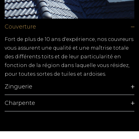
ARTISAN ROYAN
Vous cherchez un artisan à Royan, TPG
Couverture
RENOVATION est là pour vous conseiller et
réaliser vos travaux de rénovation. Faites
Fort de plus de 10 ans d'expérience, nos couvreurs
confiance à nos artisans qualifiés pour la
vous assurent une qualité et une maîtrise totale
rénovation de votre habitation. 06 01 26 18 62 -
des différents toits et de leur particularité en
contact@tpgrenovation.fr
fonction de la région dans laquelle vous résidez,
pour toutes sortes de tuiles et ardoises.
POSE DE FENETRE MORNAC
Zinguerie
TPG RENOVATION spécialiste de la pose de
fenêtres, fabrication de volets, terrasse en bois et
Charpente
tous autres travaux de menuiserie en Charente-
Maritime (17)
COUVERTURE LE GUA