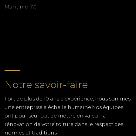
Maritime (17)
PLAQUISTE CHARENTE
MARITIME
RETOUR
TPG RENOVATION intervient sur l'ensemble du
département de la Charente-Maritime (17) pour
tous vos travaux de pose de plaques de plâtre,
placoplatre. Faites appel à un artisan qualifié
pour la rénovation de votre domicile.
PLAQUISTE ROCHEFORT
Notre savoir-faire
TPG RENOVATION intervient sur l'ensemble du
Fort de plus de 10 ans d'expérience, nous sommes
département de la Charente-Maritime (17) pour
une entreprise à échelle humaine.Nos équipes
tous vos travaux de pose de plaques de plâtre,
ont pour seul but de mettre en valeur la
placoplatre. Faites appel à un artisan qualifié
rénovation de votre toiture dans le respect des
pour la rénovation de votre domicile.
normes et traditions.