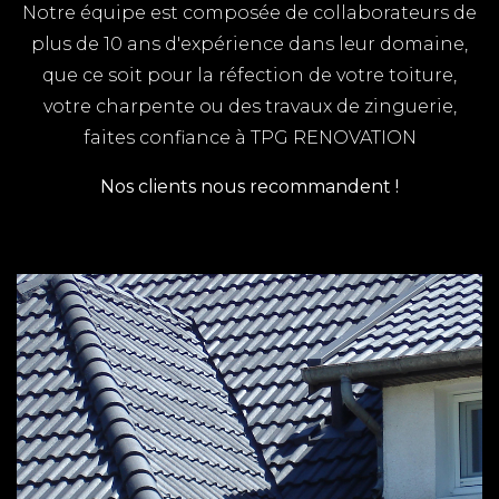
Notre équipe est composée de collaborateurs de
rapidement sur l'ensemble du département pour
plus de 10 ans d'expérience dans leur domaine,
tous vos travaux de couverture / zinguerie
que ce soit pour la réfection de votre toiture,
RENOVATION LA ROCHELLE
votre charpente ou des travaux de zinguerie,
TPG RENOVATION intervient sur l'ensemble du
faites confiance à TPG RENOVATION
département de la Charente-Maritime (17) pour
Nos clients nous recommandent !
tous vos travaux de rénovation.
ARTISAN SAINT PALAIS SUR
MER
Vous cherchez un artisan à Royan, TPG
RENOVATION est là pour vous conseiller et
réaliser vos travaux de rénovation. Faites
confiance à nos artisans qualifiés pour la
rénovation de votre habitation. 06 01 26 18 62 -
contact@tpgrenovation.fr