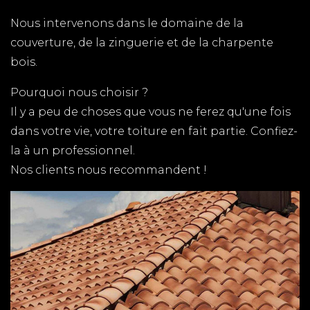
COUVERTURE ROYAN
Nous intervenons dans le domaine de la
TPG RENOVATION est spécialiste de la couverture
couverture, de la zinguerie et de la charpente
à Royan en Charente-Maritime (17). Nous
bois.
intervenons rapidement sur l'ensemble du
département pour tous vos travaux de couverture.
Pourquoi nous choisir ?
Déplacement en moins de 48h, devis gratuit !
Il y a peu de choses que vous ne ferez qu'une fois
dans votre vie, votre toiture en fait partie. Confiez-
COUVERTURE LES MATHES
la à un professionnel.
TPG RENOVATION est spécialiste de la couverture
Nos clients nous recommandent !
aux Mathes en Charente-Maritime (17). Nous
intervenons rapidement et au meilleur prix sur
l'ensemble du département pour tous vos travaux
de couverture.
PLAQUISTE SAINT SULPICE
DE ROYAN