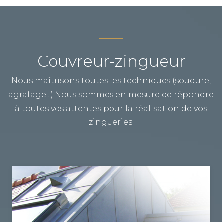
COUVERTURE MARENNES
Vous cherchez un spécialiste de la couverture sur
Marennes ? TPG RENOVATION intervient sur
Couvreur-zingueur
l'ensemble du département de la Charente-
Maritime pour vous conseiller et vous proposer
Nous maîtrisons toutes les techniques (soudure,
ses services pour la rénovation de votre toiture.
agrafage...) Nous sommes en mesure de répondre
à toutes vos attentes pour la réalisation de vos
zingueries.