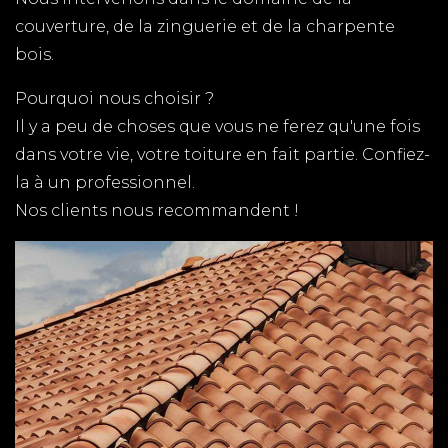
couverture, de la zinguerie et de la charpente
MENUISIER SAUJON
bois.
TPG RENOVATION spécialiste de la pose de
Pourquoi nous choisir ?
fenêtres, fabrication de volets, terrasse en bois et
Il y a peu de choses que vous ne ferez qu'une fois
tous autres travaux de menuiserie en Charente-
dans votre vie, votre toiture en fait partie. Confiez-
Maritime (17)
la à un professionnel.
MENUISIER ARVERT
Nos clients nous recommandent !
TPG RENOVATION spécialiste de la pose de
fenêtres, fabrication de volets, terrasse en bois et
tous autres travaux de menuiserie en Charente-
Maritime (17)
PLAQUISTE LE GUA
TPG RENOVATION intervient sur l'ensemble du
département de la Charente-Maritime (17) pour