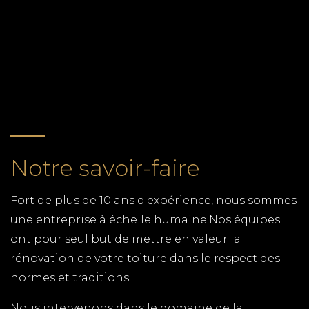
tous autres travaux de menuiserie en Charente-
RETOUR
Maritime (17)
CUISINISTE LA TREMBLADE
TPG RENOVATION est spécialiste de la cuisine en
Charente-Maritime. Une gamme complète de
cuisine et des menuisiers qualifiés pour tous les
budgets.
Notre savoir-faire
ZINGUERIE CORME ECLUSE
Fort de plus de 10 ans d'expérience, nous sommes
TPG RENOVATION intervient sur l'ensemble du
une entreprise à échelle humaine.Nos équipes
département de la Charente-Maritime (17) pour
ont pour seul but de mettre en valeur la
tous vos travaux de zinguerie. Gouttières,
rénovation de votre toiture dans le respect des
chéneaux, dalles, toitures en zinc, notre équipe de
normes et traditions.
couvreurs zingueurs expérimentés, met ses
compétences à votre service.
Nous intervenons dans le domaine de la