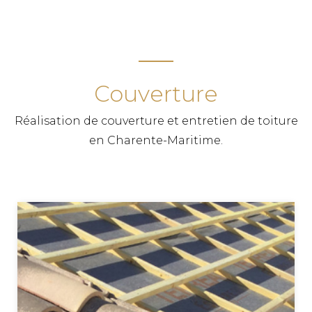
TPG RENOVATION spécialiste de la pose de
fenêtres, fabrication de volets, terrasse en bois et
tous autres travaux de menuiserie en Charente-
Maritime (17)
Couverture
PLAQUISTE MORNAC
Réalisation de couverture et entretien de toiture
TPG RENOVATION intervient sur l'ensemble du
en Charente-Maritime.
département de la Charente-Maritime (17) pour
tous vos travaux de pose de plaques de plâtre,
placoplatre. Faites appel à un artisan qualifié
pour la rénovation de votre domicile.
PLAQUISTE CORME ECLUSE
TPG RENOVATION intervient sur l'ensemble du
département de la Charente-Maritime (17) pour
tous vos travaux de pose de plaques de plâtre,