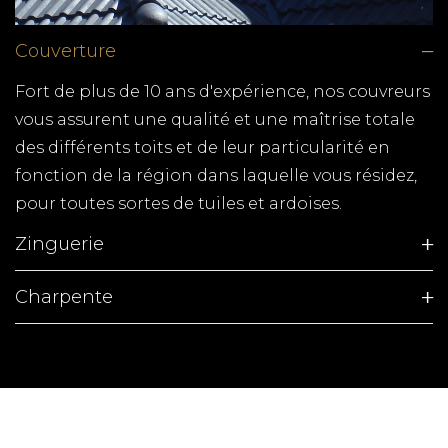
tous vos travaux de zinguerie. Gouttières,
chéneaux, dalles, toitures en zinc, notre équipe de
Couverture
couvreurs zingueurs expérimentés, met ses
compétences à votre service.
Fort de plus de 10 ans d'expérience, nos couvreurs
vous assurent une qualité et une maîtrise totale
POSE DE FENETRE
des différents toits et de leur particularité en
BREUILLET
fonction de la région dans laquelle vous résidez,
TPG RENOVATION spécialiste de la pose de
pour toutes sortes de tuiles et ardoises.
fenêtres, fabrication de volets, terrasse en bois et
Zinguerie
tous autres travaux de menuiserie en Charente-
Maritime (17)
Charpente
CUISINISTE OLERON
TPG RENOVATION est spécialiste de la cuisine en
Charente-Maritime. Une gamme complète de
cuisine et des menuisiers qualifiés pour tous les