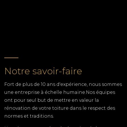
TREMBLADE
TPG RENOVATION, couverture en zinc, couverture
RETOUR
en ardoise et couverture en tuiles à La Tremblade
près de Royan en Charente-Maritime (17), Saint
Palais sur Mer, Vaux sur Mer, Saint Georges de
Didonne.
MENUISIER MESCHERS
Notre savoir-faire
TPG RENOVATION spécialiste de la pose de
fenêtres, fabrication de volets, terrasse en bois et
Fort de plus de 10 ans d'expérience, nous sommes
tous autres travaux de menuiserie en Charente-
une entreprise à échelle humaine.Nos équipes
Maritime (17)
ont pour seul but de mettre en valeur la
RENOVATION ROYAN
rénovation de votre toiture dans le respect des
TPG RENOVATION intervient sur l'ensemble du
normes et traditions.
département de la Charente-Maritime (17) pour