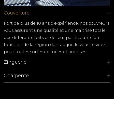
tous vos travaux de pose de plaques de plâtre,
placoplatre. Faites appel à un artisan qualifié
Couverture
pour la rénovation de votre domicile.
Fort de plus de 10 ans d'expérience, nos couvreurs
COUVREUR ARVERT
vous assurent une qualité et une maîtrise totale
TPG RENOVATION est spécialiste de la couverture
des différents toits et de leur particularité en
en Charente-Maritime (17). Nous intervenons
fonction de la région dans laquelle vous résidez,
rapidement sur l'ensemble du département pour
pour toutes sortes de tuiles et ardoises.
tous vos travaux de couverture / zinguerie
Zinguerie
COUVERTURE SAUJON
Charpente
Vous cherchez un spécialiste de la couverture ?
TPG RENOVATION intervient sur Saujon et sur
l'ensemble du département de la Charente-
Maritime pour vous conseiller et vous proposer
ses services au meilleur prix !