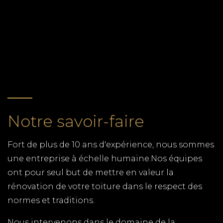
département de la Charente-Maritime (17) pour
RETOUR
tous vos travaux de pose de plaques de plâtre,
placoplatre. Faites appel à un artisan qualifié
pour la rénovation de votre domicile.
MENUISIER LA ROCHELLE
TPG RENOVATION spécialiste de la pose de
fenêtres, fabrication de volets, terrasse en bois et
Notre savoir-faire
tous autres travaux de menuiserie en Charente-
Maritime (17)
Fort de plus de 10 ans d'expérience, nous sommes
MENUISIER LE GUA
une entreprise à échelle humaine.Nos équipes
ont pour seul but de mettre en valeur la
TPG RENOVATION spécialiste de la pose de
rénovation de votre toiture dans le respect des
fenêtres, fabrication de volets, terrasse en bois et
normes et traditions.
tous autres travaux de menuiserie en Charente-
Maritime (17)
Nous intervenons dans le domaine de la