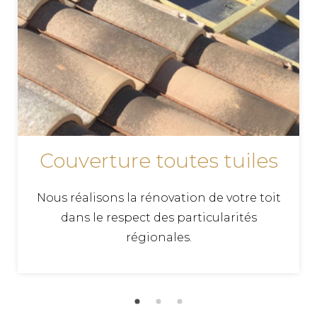
budgets.
PLAQUISTE MESCHERS
TPG RENOVATION intervient sur l'ensemble du
département de la Charente-Maritime (17) pour
tous vos travaux de pose de plaques de plâtre,
placoplatre. Faites appel à un artisan qualifié
pour la rénovation de votre domicile.
Couverture toutes tuiles
ZINGUERIE 17200
Nous réalisons la rénovation de votre toit
TPG RENOVATION intervient sur l'ensemble du
dans le respect des particularités
département de la Charente-Maritime (17) pour
régionales.
tous vos travaux de zinguerie. Gouttières,
chéneaux, dalles, toitures en zinc, notre équipe de
couvreurs zingueurs expérimentés, met ses
compétences à votre service.