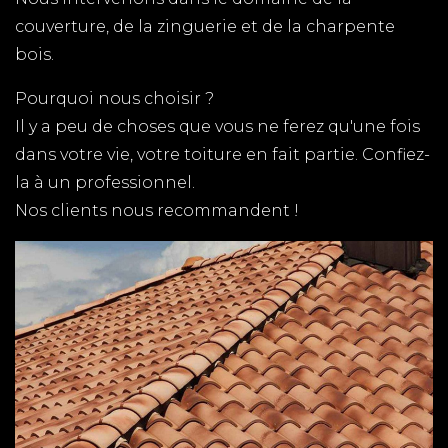
COUVREUR LES MATHES
couverture, de la zinguerie et de la charpente
bois.
TPG RENOVATION est spécialiste de la couverture
en Charente-Maritime (17). Nous intervenons
Pourquoi nous choisir ?
rapidement sur l'ensemble du département pour
Il y a peu de choses que vous ne ferez qu'une fois
tous vos travaux de couverture / zinguerie
dans votre vie, votre toiture en fait partie. Confiez-
la à un professionnel.
PLAQUISTE MARENNES
Nos clients nous recommandent !
TPG RENOVATION intervient sur l'ensemble du
département de la Charente-Maritime (17) pour
tous vos travaux de pose de plaques de plâtre,
placoplatre. Faites appel à un artisan qualifié
pour la rénovation de votre domicile.
COUVERTURE ROYAN
TPG RENOVATION est spécialiste de la couverture