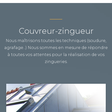
RENOVATION ROCHEFORT
TPG RENOVATION intervient sur l'ensemble du
département de la Charente-Maritime (17) pour
Couvreur-zingueur
tous vos travaux de rénovation.
Nous maîtrisons toutes les techniques (soudure,
agrafage...) Nous sommes en mesure de répondre
à toutes vos attentes pour la réalisation de vos
zingueries.