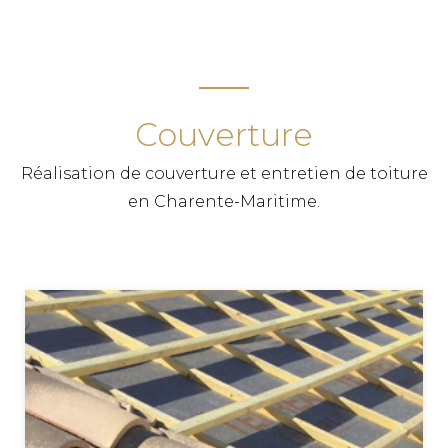
placoplatre. Faites appel à un artisan qualifié
pour la rénovation de votre domicile.
PLAQUISTE LES MATHES
Couverture
TPG RENOVATION intervient sur l'ensemble du
département de la Charente-Maritime (17) pour
Réalisation de couverture et entretien de toiture
tous vos travaux de pose de plaques de plâtre,
en Charente-Maritime.
placoplatre. Faites appel à un artisan qualifié
pour la rénovation de votre domicile.
RENOVATION LA ROCHELLE
TPG RENOVATION intervient sur l'ensemble du
département de la Charente-Maritime (17) pour
tous vos travaux de rénovation.
COUVERTURE SAINT PALAIS