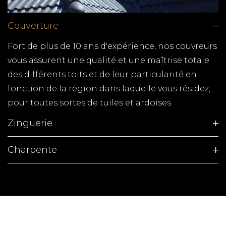
CUISINISTE SAINT SULPICE
DE ROYAN
Couverture
TPG RENOVATION est spécialiste de la cuisine en
Fort de plus de 10 ans d'expérience, nos couvreurs
Charente-Maritime. Une gamme complète de
vous assurent une qualité et une maîtrise totale
cuisine et des menuisiers qualifiés pour tous les
des différents toits et de leur particularité en
budgets.
fonction de la région dans laquelle vous résidez,
pour toutes sortes de tuiles et ardoises.
MENUISIER CORME ECLUSE
Zinguerie
TPG RENOVATION spécialiste de la pose de
fenêtres, fabrication de volets, terrasse en bois et
Charpente
tous autres travaux de menuiserie en Charente-
Maritime (17)
POSE DE FENETRE SAINT
PALAIS SUR MER
TPG RENOVATION spécialiste de la pose de