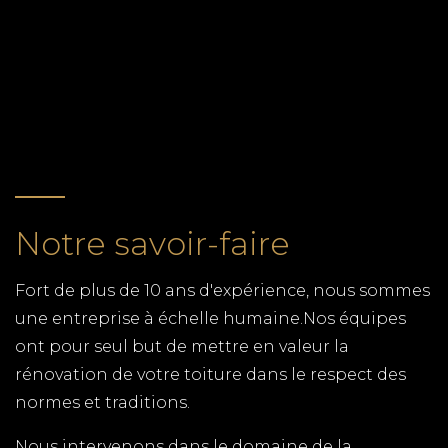
TPG RENOVATION spécialiste de la pose de
RETOUR
fenêtres, fabrication de volets, terrasse en bois et
tous autres travaux de menuiserie en Charente-
Maritime (17)
CUISINISTE MESCHERS
TPG RENOVATION est spécialiste de la cuisine en
Charente-Maritime. Une gamme complète de
Notre savoir-faire
cuisine et des menuisiers qualifiés pour tous les
budgets.
Fort de plus de 10 ans d'expérience, nous sommes
COUVERTURE MEDIS
une entreprise à échelle humaine.Nos équipes
ont pour seul but de mettre en valeur la
Spécialiste de la couverture à Médis, TPG
rénovation de votre toiture dans le respect des
RENOVATION intervient rapidement pour votre
normes et traditions.
réfection de toiture. Contactez-nous pour qu'une
équipe de spécialiste puisse venir vous conseiller
Nous intervenons dans le domaine de la