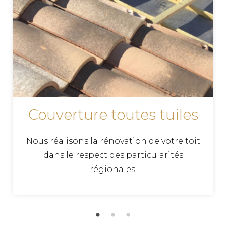
SUR MER
TPG RENOVATION est spécialisé dans la réfection
de votre toiture, nous intervenons sur l'ensemble
du département de la Charente-Maritime (17)
pour vous conseiller et vous proposer les
meilleurs prix !
RENOVATION SAINT
Couverture toutes tuiles
AUGUSTIN
TPG RENOVATION intervient sur l'ensemble du
Nous réalisons la rénovation de votre toit
département de la Charente-Maritime (17) pour
dans le respect des particularités
tous vos travaux de rénovation.
régionales.
COUVREUR A ST PALAIS SUR
MER
Vous cherchez un couvreur à St Palais sur Mer,