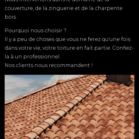
sur place et ainsi vous proposer un devis au
couverture, de la zinguerie et de la charpente
meilleur tarif.
bois.
ZINGUERIE ARVERT
Pourquoi nous choisir ?
Il y a peu de choses que vous ne ferez qu'une fois
TPG RENOVATION intervient sur l'ensemble du
dans votre vie, votre toiture en fait partie. Confiez-
département de la Charente-Maritime (17) pour
la à un professionnel.
tous vos travaux de zinguerie. Gouttières,
Nos clients nous recommandent !
chéneaux, dalles, toitures en zinc, notre équipe de
couvreurs zingueurs expérimentés, met ses
compétences à votre service.
MENUISIER SAUJON
TPG RENOVATION spécialiste de la pose de
fenêtres, fabrication de volets, terrasse en bois et
tous autres travaux de menuiserie en Charente-
Maritime (17)