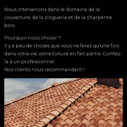
TPG RENOVATION est spécialiste de la cuisine en
Nous intervenons dans le domaine de la
Charente-Maritime. Une gamme complète de
couverture, de la zinguerie et de la charpente
cuisine et des menuisiers qualifiés pour tous les
bois.
budgets.
Pourquoi nous choisir ?
COUVREUR A BREUILLET
Il y a peu de choses que vous ne ferez qu'une fois
Vous cherchez un couvreur à Breuillet, TPG
dans votre vie, votre toiture en fait partie. Confiez-
RENOVATION est là pour vous conseiller et
la à un professionnel.
réaliser vos travaux de couverture. 06 01 26 18 62.
Nos clients nous recommandent !
Devis gratuit et intervention rapide
ZINGUERIE SAINT-SULPICE-
DE-ROYAN
TPG RENOVATION intervient sur l'ensemble du
département de la Charente-Maritime (17) pour
tous vos travaux de zinguerie. Gouttières,