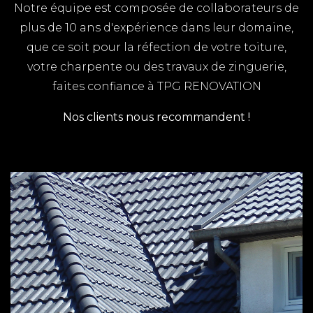
placoplatre. Faites appel à un artisan qualifié
Notre équipe est composée de collaborateurs de
pour la rénovation de votre domicile.
plus de 10 ans d'expérience dans leur domaine,
que ce soit pour la réfection de votre toiture,
COUVERTURE OLERON
votre charpente ou des travaux de zinguerie,
TPG RENOVATION intervient sur Oléron et sur
faites confiance à TPG RENOVATION
l'ensemble du département de la Charente-
Nos clients nous recommandent !
Maritime (17) pour la rénovation de votre
couverture. Notre équipe se déplace à domicile
pour vous proposer un devis rapide et gratuit au
juste prix.
REPARATION DE TOITURE
ROYAN
TPG RENOVATION est spécialiste de la couverture
à Royan en Charente-Maritime (17). Nous
intervenons rapidement sur l'ensemble du