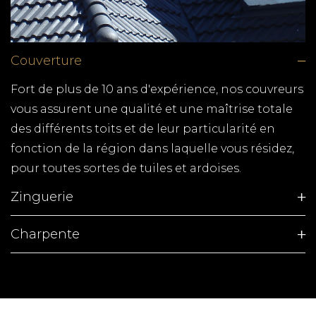
département pour tous vos travaux de couverture.
Déplacement en moins de 48h, devis gratuit !
POSE DE FENETRE VAUX
Couverture
SUR MER
Fort de plus de 10 ans d'expérience, nos couvreurs
TPG RENOVATION spécialiste de la pose de
vous assurent une qualité et une maîtrise totale
fenêtres, fabrication de volets, terrasse en bois et
des différents toits et de leur particularité en
tous autres travaux de menuiserie en Charente-
fonction de la région dans laquelle vous résidez,
Maritime (17)
pour toutes sortes de tuiles et ardoises.
COUVERTURE SAINT
Zinguerie
SULPICE DE ROYAN
Charpente
TPG RENOVATION intervient à Saint Sulpice de
Royan pour la réfection de votre couverture.
Contactez-nous rapidement pour obtenir votre
devis au meilleur prix. Nous intervenons sur