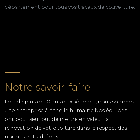
PLAQUISTE MARENNES
département pour tous vos travaux de couverture.
OLERON
RETOUR
TPG RENOVATION intervient sur l'ensemble du
département de la Charente-Maritime (17) pour
tous vos travaux de pose de plaques de plâtre,
placoplatre. Faites appel à un artisan qualifié
pour la rénovation de votre domicile.
COUVERTURE LE GUA
Notre savoir-faire
Faites Confiance à Notre Savoir-Faire pour Tous
Vos Travaux de Couverture au Gua en Charente-
Fort de plus de 10 ans d'expérience, nous sommes
Maritime (17). TPG RENOVATION, Devis Gratuit sur
une entreprise à échelle humaine.Nos équipes
Mesure · Qualité Professionnelle · Entreprise
ont pour seul but de mettre en valeur la
Certifiée
rénovation de votre toiture dans le respect des
CUISINISTE 17200
normes et traditions.