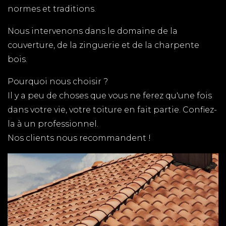
l'ensemble du département pour tous vos travaux
normes et traditions.
de couverture.
Nous intervenons dans le domaine de la
POSE DE FENETRE
couverture, de la zinguerie et de la charpente
CHARENTE MARITIME
bois.
TPG RENOVATION spécialiste de la pose de
Pourquoi nous choisir ?
fenêtres, fabrication de volets, terrasse en bois et
Il y a peu de choses que vous ne ferez qu'une fois
tous autres travaux de menuiserie en Charente-
dans votre vie, votre toiture en fait partie. Confiez-
Maritime (17)
la à un professionnel.
Nos clients nous recommandent !
RENOVATION LES MATHES
TPG RENOVATION intervient sur l'ensemble du
département de la Charente-Maritime (17) pour
tous vos travaux de rénovation.
PLAQUISTE VAUX SUR MER