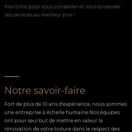
TPG RENOVATION est spécialiste de la couverture
Maritime pour vous conseiller et vous proposer
en Charente-Maritime (17). Nous intervenons
ses services au meilleur prix !
rapidement sur l'ensemble du département pour
tous vos travaux de couverture / zinguerie
RETOUR
REFECTION TOITURE ROYAN
TPG RENOVATION est spécialiste de la couverture
à Royan en Charente-Maritime (17). Nous
intervenons rapidement sur l'ensemble du
département pour tous vos travaux de couverture.
Notre savoir-faire
Déplacement en moins de 48h, devis gratuit !
COUVERTURE LES MATHES
Fort de plus de 10 ans d'expérience, nous sommes
TPG RENOVATION est spécialiste de la couverture
une entreprise à échelle humaine.Nos équipes
aux Mathes en Charente-Maritime (17). Nous
ont pour seul but de mettre en valeur la
intervenons rapidement et au meilleur prix sur
rénovation de votre toiture dans le respect des